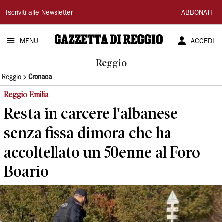
Gazzetta
Iscriviti alle Newsletter
ABBONATI
di
MENU
ACCEDI
Reggio
Reggio
Reggio
Cronaca
Reggio Emilia
Resta in carcere l'albanese
senza fissa dimora che ha
accoltellato un 50enne al Foro
Boario