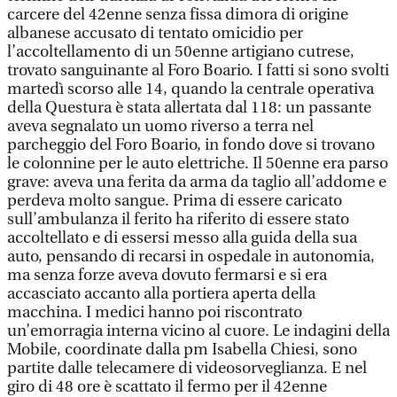
carcere del 42enne senza fissa dimora di origine
albanese accusato di tentato omicidio per
l’accoltellamento di un 50enne artigiano cutrese,
trovato sanguinante al Foro Boario. I fatti si sono svolti
martedì scorso alle 14, quando la centrale operativa
della Questura è stata allertata dal 118: un passante
aveva segnalato un uomo riverso a terra nel
parcheggio del Foro Boario, in fondo dove si trovano
le colonnine per le auto elettriche. Il 50enne era parso
grave: aveva una ferita da arma da taglio all’addome e
perdeva molto sangue. Prima di essere caricato
sull’ambulanza il ferito ha riferito di essere stato
accoltellato e di essersi messo alla guida della sua
auto, pensando di recarsi in ospedale in autonomia,
ma senza forze aveva dovuto fermarsi e si era
accasciato accanto alla portiera aperta della
macchina. I medici hanno poi riscontrato
un’emorragia interna vicino al cuore. Le indagini della
Mobile, coordinate dalla pm Isabella Chiesi, sono
partite dalle telecamere di videosorveglianza. E nel
giro di 48 ore è scattato il fermo per il 42enne