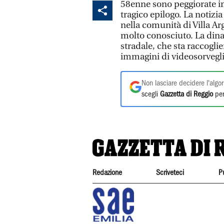
58enne sono peggiorate im
tragico epilogo. La notizi
nella comunità di Villa A
molto conosciuto. La dinam
stradale, che sta raccogl
immagini di videosorveglia
Non lasciare decidere l'algor
scegli
Gazzetta di Reggio
per
Redazione
Scriveteci
P