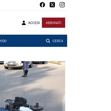
ACCEDI
ABBONATI
2030
CERCA