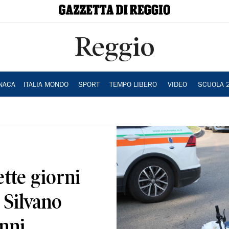
Reggio
NACA
ITALIA MONDO
SPORT
TEMPO LIBERO
VIDEO
SCUOLA 
ette giorni
 Silvano
nni