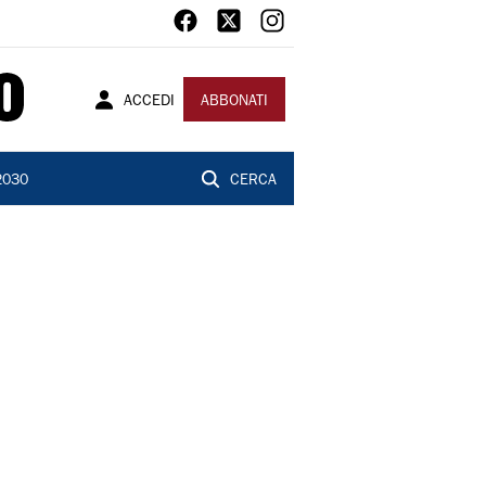
ACCEDI
ABBONATI
2030
CERCA