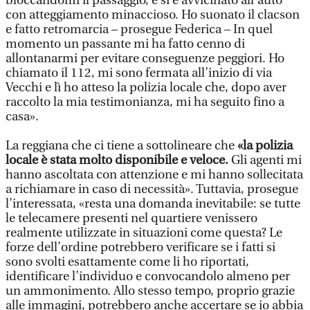
bloccandomi il passaggio, e si è avvicinato all’auto
con atteggiamento minaccioso. Ho suonato il clacson
e fatto retromarcia – prosegue Federica – In quel
momento un passante mi ha fatto cenno di
allontanarmi per evitare conseguenze peggiori. Ho
chiamato il 112, mi sono fermata all’inizio di via
Vecchi e lì ho atteso la polizia locale che, dopo aver
raccolto la mia testimonianza, mi ha seguito fino a
casa».
La reggiana che ci tiene a sottolineare che
«la polizia
locale è stata molto disponibile e veloce.
Gli agenti mi
hanno ascoltata con attenzione e mi hanno sollecitata
a richiamare in caso di necessità». Tuttavia, prosegue
l’interessata, «resta una domanda inevitabile: se tutte
le telecamere presenti nel quartiere venissero
realmente utilizzate in situazioni come questa? Le
forze dell’ordine potrebbero verificare se i fatti si
sono svolti esattamente come li ho riportati,
identificare l’individuo e convocandolo almeno per
un ammonimento. Allo stesso tempo, proprio grazie
alle immagini, potrebbero anche accertare se io abbia