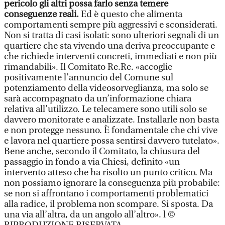
pericolo gli altri possa farlo senza temere
conseguenze reali.
Ed è questo che alimenta
comportamenti sempre più aggressivi e sconsiderati.
Non si tratta di casi isolati: sono ulteriori segnali di un
quartiere che sta vivendo una deriva preoccupante e
che richiede interventi concreti, immediati e non più
rimandabili». Il Comitato Re.Re. «accoglie
positivamente l’annuncio del Comune sul
potenziamento della videosorveglianza, ma solo se
sarà accompagnato da un’informazione chiara
relativa all’utilizzo. Le telecamere sono utili solo se
davvero monitorate e analizzate. Installarle non basta
e non protegge nessuno. È fondamentale che chi vive
e lavora nel quartiere possa sentirsi davvero tutelato».
Bene anche, secondo il Comitato, la chiusura del
passaggio in fondo a via Chiesi, definito «un
intervento atteso che ha risolto un punto critico. Ma
non possiamo ignorare la conseguenza più probabile:
se non si affrontano i comportamenti problematici
alla radice, il problema non scompare. Si sposta. Da
una via all’altra, da un angolo all’altro». l ©