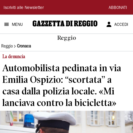
Gazzetta
Iscriviti alle Newsletter
ABBONATI
di
MENU
ACCEDI
Reggio
Reggio
Reggio
Cronaca
La denuncia
Automobilista pedinata in via
Emilia Ospizio: “scortata” a
casa dalla polizia locale. «Mi
lanciava contro la bicicletta»