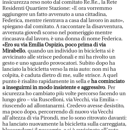
insicurezza reso noto dal comitato Re.Re., la Rete
Residenti Quartiere Stazione: «E ora vorremmo
aggiungere un fatto avvenuto a una cittadina,
Federica, mentre rientrava a casa dal lavoro in auto»,
spiegano dal comitato. A raccontare la disavventura,
avvenuta giovedì scorso nel pomeriggio mentre
rincasava dal lavoro, è una donna di nome Federica.
«Ero su via Emilia Ospizio, poco prima di via
Mirabello
, quando un individuo in bicicletta si è
avvicinato alle strisce pedonali e mi ha rivolto un
gesto e uno sguardo provocatori. Subito dopo ha
lanciato la bicicletta verso la mia auto: non mi ha
colpita, è caduta dietro di me, sulle strisce. A quel
punto è risalito rapidamente in sella e
ha cominciato
a inseguirmi in modo insistente e aggressivo
. Per
sicurezza ho cambiato più volte percorso facendo un
lungo giro – via Ruscelloni, via Vecchi, via Emilia –
riuscendo ad allontanarmi. Credevo avesse desistito,
ma poco dopo, percorrendo di nuovo via Vecchi
all’altezza di via Pirondi, me lo sono ritrovato davanti:
ha lanciato nuovamente la bicicletta sulla carreggiata,