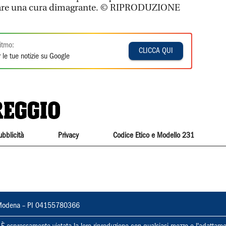
 fare una cura dimagrante. © RIPRODUZIONE
itmo:
CLICCA QUI
 le tue notizie su Google
ubblicità
Privacy
Codice Etico e Modello 231
22, Modena – PI 04155780366