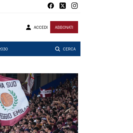
ACCEDI
ABBONATI
2030
CERCA