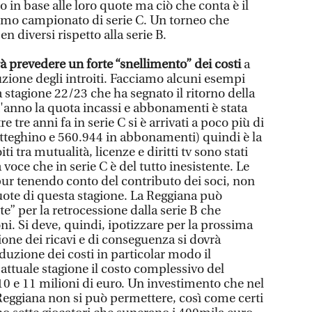
 in base alle loro quote ma ciò che conta è il
ssimo campionato di serie C. Un torneo che
en diversi rispetto alla serie B.
à prevedere un forte “snellimento” dei costi
a
uzione degli introiti. Facciamo alcuni esempi
stagione 22/23 che ha segnato il ritorno della
t'anno la quota incassi e abbonamenti è stata
e tre anni fa in serie C si è arrivati a poco più di
tteghino e 560.944 in abbonamenti) quindi è la
ti tra mutualità, licenze e diritti tv sono stati
 voce che in serie C è del tutto inesistente. Le
pur tenendo conto del contributo dei soci, non
ote di questa stagione. La Reggiana può
e” per la retrocessione dalla serie B che
oni. Si deve, quindi, ipotizzare per la prossima
ione dei ricavi e di conseguenza si dovrà
duzione dei costi in particolar modo il
'attuale stagione il costo complessivo del
i 10 e 11 milioni di euro. Un investimento che nel
eggiana non si può permettere, così come certi