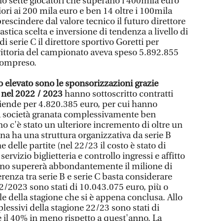
no sette giocatori che superano i 400mila euro
iori ai 200 mila euro e ben 14 oltre i 100mila
escindere dal valore tecnico il futuro direttore
stica scelta e inversione di tendenza a livello di
i serie C il direttore sportivo Goretti per
 vittoria del campionato aveva speso 5.892.855
 compreso.
o elevato sono le sponsorizzazioni grazie
e nel 2022 / 2023
hanno sottoscritto contratti
aziende per 4.820.385 euro, per cui hanno
lla società granata complessivamente ben
o c'è stato un ulteriore incremento di oltre un
na ha una struttura organizzativa da serie B
 delle partite (nel 22/23 il costo è stato di
ervizio biglietteria e controllo ingressi e affitto
anno supererà abbondantemente il milione di
ferenza tra serie B e serie C basta considerare
22/2023 sono stati di 10.043.075 euro, più o
e della stagione che si è appena conclusa. Allo
lessivi della stagione 22/23 sono stati di
e il 40% in meno rispetto a quest'anno. La