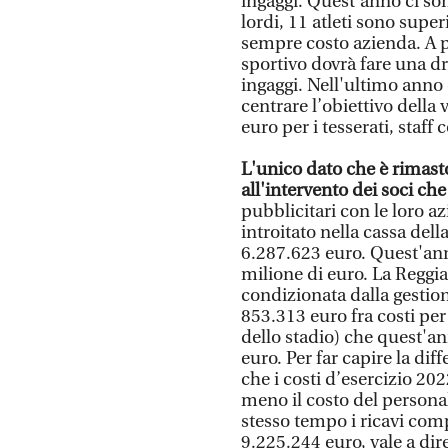
ingaggi. Quest'anno ci so
lordi, 11 atleti sono super
sempre costo azienda. A pr
sportivo dovrà fare una dra
ingaggi. Nell'ultimo anno d
centrare l’obiettivo della
euro per i tesserati, staff
L'unico dato che è rimast
all'intervento dei soci ch
pubblicitari con le loro 
introitato nella cassa de
6.287.623 euro. Quest'ann
milione di euro. La Reggia
condizionata dalla gestione
853.313 euro fra costi per s
dello stadio) che quest'
euro. Per far capire la dif
che i costi d’esercizio 20
meno il costo del personal
stesso tempo i ricavi comp
9.225.244 euro, vale a dir