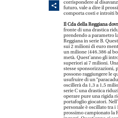
corrispondere al disavanzo
futuro, vale a dire il pro
comporta costi e introiti b
Il Cda della Reggiana dovr
fronte di una drastica rid
prendendo a parametro la 
Reggiana in serie B. Ques
sui 2 milioni di euro mentr
un milione (446.386 al bo
metà. Quest'anno gli introi
superiori ai 7 milioni. Una
stesse sponsorizzazioni, 
possono raggiungere le qu
usufruire di un “paracadut
oscillerà da 1,3 a 1,5 mili
serie C una drastica riduz
operare pure una rigida ri
portafoglio giocatori. Nell
personale è oscillato tra 
prossimo campionato la R