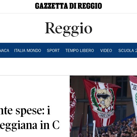
Reggio
NACA
ITALIA MONDO
SPORT
TEMPO LIBERO
VIDEO
SCUOLA 
te spese: i
eggiana in C