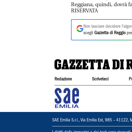
Reggiana, quindi, dovrà
RISERVATA
Non lasciare decidere l'algor
scegli
Gazzetta di Reggio
per
Redazione
Scriveteci
P
SAE Emilia S.r.l., Via Emilia Est, 985 – 411