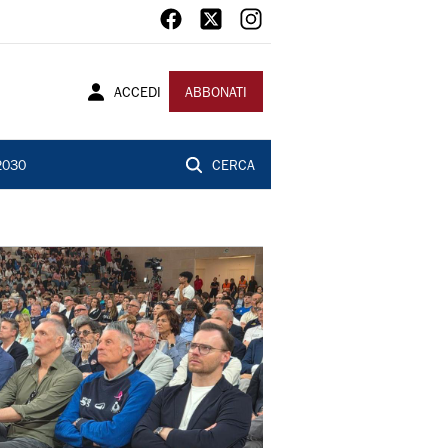
ACCEDI
ABBONATI
2030
CERCA