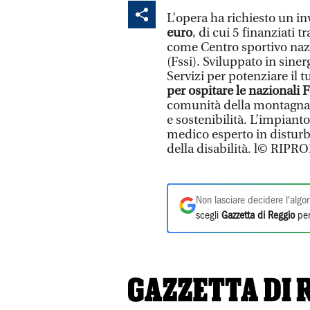
L’opera ha richiesto un i
euro
, di cui 5 finanziati 
come Centro sportivo nazi
(Fssi). Sviluppato in sin
Servizi per potenziare il 
per ospitare le nazionali F
comunità della montagna, 
e sostenibilità. L’impianto
medico esperto in disturbi
della disabilità. l© RI
Non lasciare decidere l'algor
scegli
Gazzetta di Reggio
per