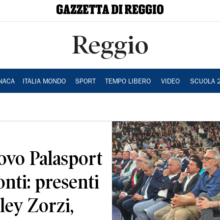
Reggio
NACA
ITALIA MONDO
SPORT
TEMPO LIBERO
VIDEO
SCUOLA 
ovo Palasport
nti: presenti
ley Zorzi,