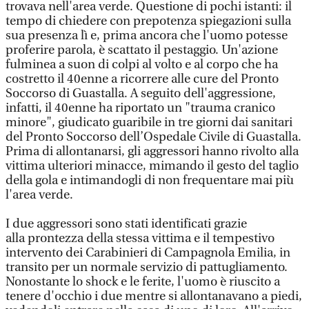
trovava nell'area verde. Questione di pochi istanti: il
tempo di chiedere con prepotenza spiegazioni sulla
sua presenza lì e, prima ancora che l'uomo potesse
proferire parola, è scattato il pestaggio. Un'azione
fulminea a suon di colpi al volto e al corpo che ha
costretto il 40enne a ricorrere alle cure del Pronto
Soccorso di Guastalla. A seguito dell'aggressione,
infatti, il 40enne ha riportato un "trauma cranico
minore", giudicato guaribile in tre giorni dai sanitari
del Pronto Soccorso dell’Ospedale Civile di Guastalla.
Prima di allontanarsi, gli aggressori hanno rivolto alla
vittima ulteriori minacce, mimando il gesto del taglio
della gola e intimandogli di non frequentare mai più
l'area verde.
I due aggressori sono stati identificati grazie
alla prontezza della stessa vittima e il tempestivo
intervento dei Carabinieri di Campagnola Emilia, in
transito per un normale servizio di pattugliamento.
Nonostante lo shock e le ferite, l'uomo è riuscito a
tenere d'occhio i due mentre si allontanavano a piedi,