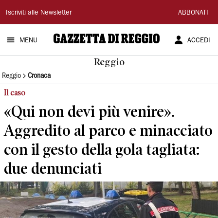
Gazzetta
Iscriviti alle Newsletter
ABBONATI
di
MENU
ACCEDI
Reggio
Reggio
Reggio
Cronaca
Il caso
«Qui non devi più venire».
Aggredito al parco e minacciato
con il gesto della gola tagliata:
due denunciati