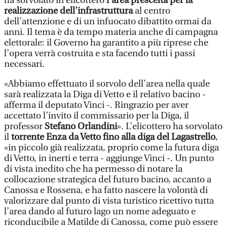
ha sorvolato in elicottero
l’area prescelta per la
realizzazione dell’infrastruttura
al centro
dell’attenzione e di un infuocato dibattito ormai da
anni. Il tema è da tempo materia anche di campagna
elettorale: il Governo ha garantito a più riprese che
l’opera verrà costruita e sta facendo tutti i passi
necessari.
«Abbiamo effettuato il sorvolo dell’area nella quale
sarà realizzata la Diga di Vetto e il relativo bacino -
afferma il deputato Vinci -. Ringrazio per aver
accettato l’invito il commissario per la Diga, il
professor
Stefano Orlandini
». L’elicottero ha sorvolato
il
torrente Enza da Vetto fino alla diga del Lagastrello
,
«in piccolo già realizzata, proprio come la futura diga
di Vetto, in inerti e terra - aggiunge Vinci -. Un punto
di vista inedito che ha permesso di notare la
collocazione strategica del futuro bacino, accanto a
Canossa e Rossena, e ha fatto nascere la volontà di
valorizzare dal punto di vista turistico ricettivo tutta
l’area dando al futuro lago un nome adeguato e
riconducibile a Matilde di Canossa, come può essere