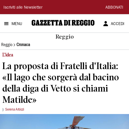
Gazzetta
Iscriviti alle Newsletter
ABBONATI
di
MENU
ACCEDI
Reggio
Reggio
Reggio
Cronaca
L’idea
La proposta di Fratelli d'Italia:
«Il lago che sorgerà dal bacino
della diga di Vetto si chiami
Matilde»
Serena Arbizzi