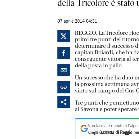
della Tricolore è stato u
07 aprile 2014 04:31
REGGIO. La Tricolore Hock
primi tre punti del ritorn
determinare il successo de
capitan Boiardi, che ha dat
conseguente vittoria al t
della posta in palio.
Un sucesso che ha dato mor
la prossima settimana avrà
vinto sul campo del Cus C
Tre punti che permettono al
al Savona e poter sperare n
Non lasciare decidere l'algor
scegli
Gazzetta di Reggio
per