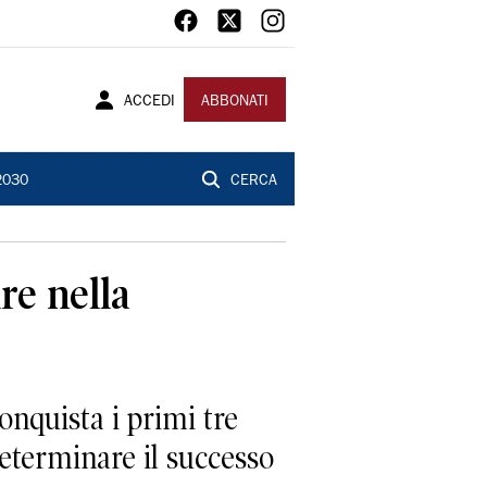
ACCEDI
ABBONATI
2030
CERCA
re nella
nquista i primi tre
determinare il successo