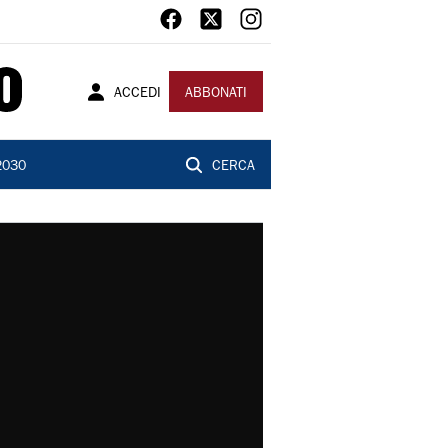
ACCEDI
ABBONATI
2030
CERCA