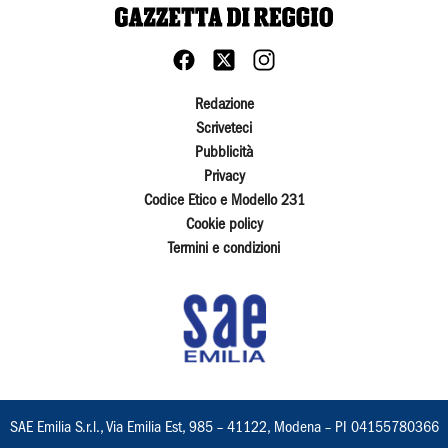
Redazione
Scriveteci
Pubblicità
Privacy
Codice Etico e Modello 231
Cookie policy
Termini e condizioni
SAE Emilia S.r.l., Via Emilia Est, 985 – 41122, Modena – PI 04155780366