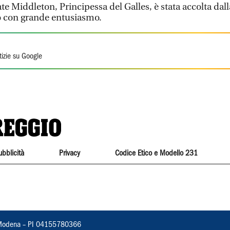
 Middleton, Principessa del Galles, è stata accolta dalla 
to con grande entusiasmo.
tizie su Google
ubblicità
Privacy
Codice Etico e Modello 231
22, Modena – PI 04155780366