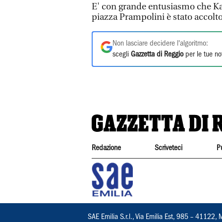
E' con grande entusiasmo che Kate
piazza Prampolini è stato accol
Non lasciare decidere l'algoritmo:
scegli
Gazzetta di Reggio
per le tue no
Redazione
Scriveteci
P
SAE Emilia S.r.l., Via Emilia Est, 985 – 411