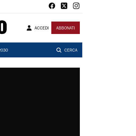
ACCEDI
ABBONATI
2030
CERCA