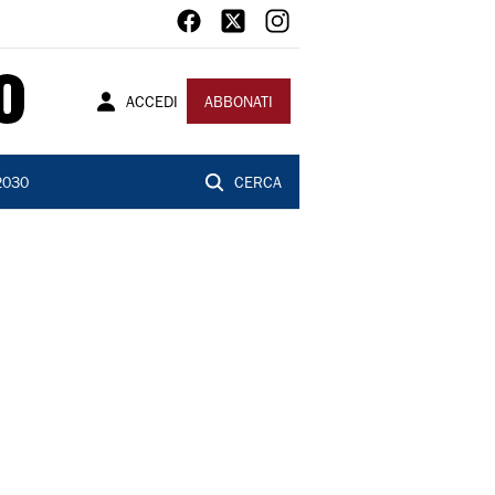
ACCEDI
ABBONATI
2030
CERCA