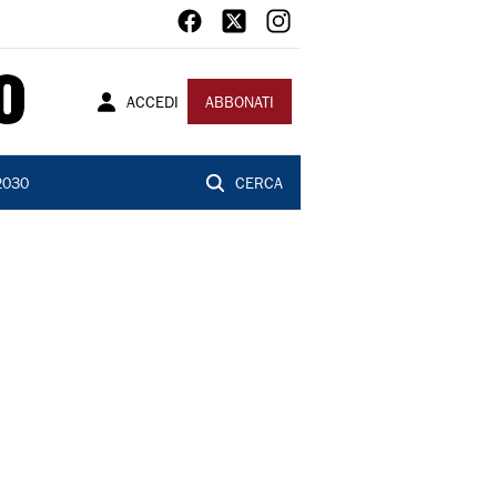
ACCEDI
ABBONATI
2030
CERCA