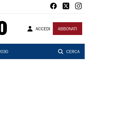
ACCEDI
ABBONATI
2030
CERCA