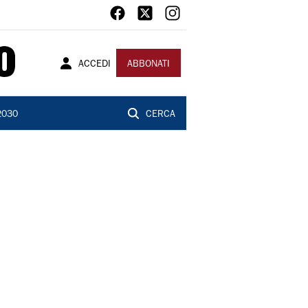
ACCEDI
ABBONATI
2030
CERCA