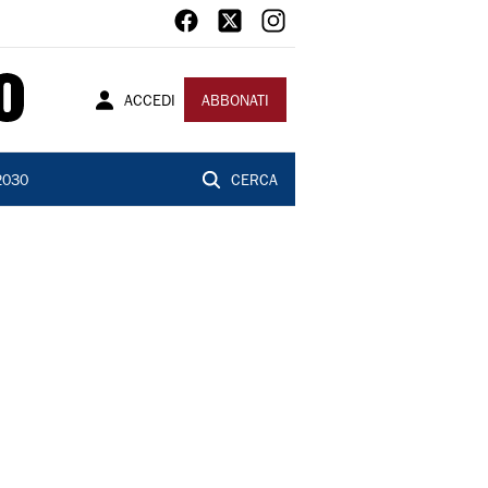
ACCEDI
ABBONATI
2030
CERCA