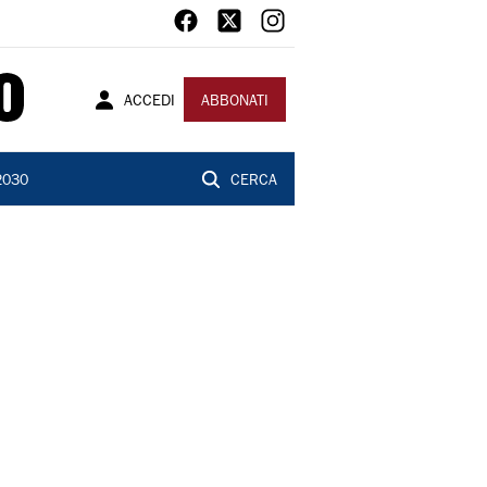
ACCEDI
ABBONATI
2030
CERCA