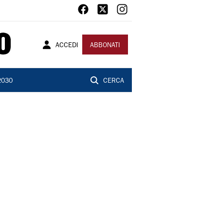
ACCEDI
ABBONATI
2030
CERCA