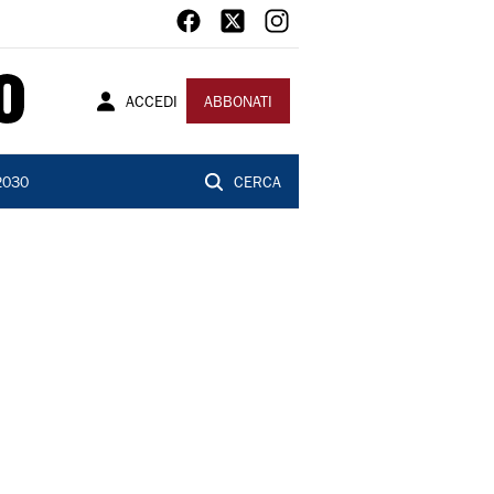
ACCEDI
ABBONATI
2030
CERCA