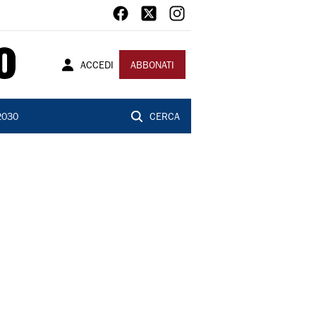
ACCEDI
ABBONATI
2030
CERCA