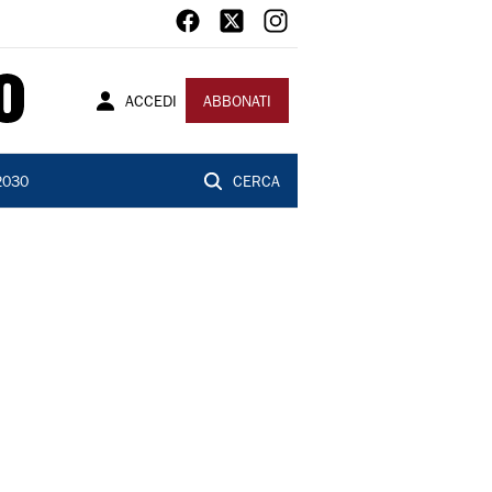
ACCEDI
ABBONATI
2030
CERCA