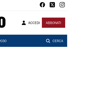
ACCEDI
ABBONATI
2030
CERCA