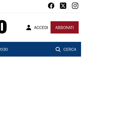
ACCEDI
ABBONATI
2030
CERCA