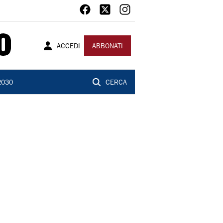
ACCEDI
ABBONATI
2030
CERCA