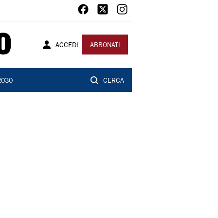
ACCEDI
ABBONATI
2030
CERCA