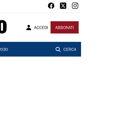
ACCEDI
ABBONATI
2030
CERCA