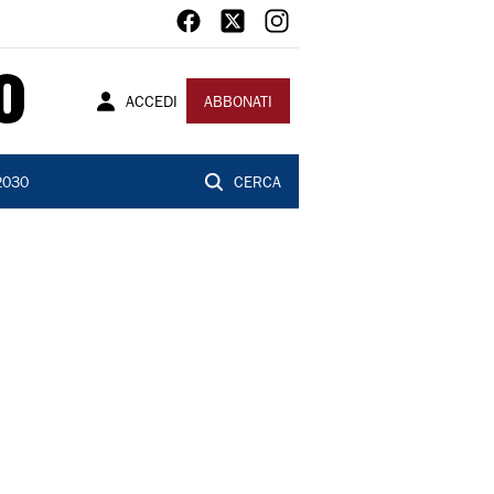
ACCEDI
ABBONATI
2030
CERCA