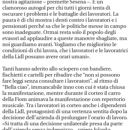
nostra agitazione – premette Sesena –. È un
clamoroso autogol per chi tutti i giorni tenta di
oscurare i problemi e le battaglie dei lavoratori. La
paura è di chi mostra i denti contro i lavoratori e i
pensionati perché sa che le politiche messe in campo
sono inadeguate. Ormai resta solo il popolo degli
evasori ad applaudire a queste manovre sbagliate, ma
noi guardiamo avanti. Vogliamo che migliorino le
condizioni di chi lavora, che i lavoratori e le lavoratrici
della Lidl possano avere orari umani».
Tanti hanno aderito allo sciopero con bandiere,
fischietti e cartelli per ribadire che “non si possono
fare leggi senza consultare i lavoratori”, al ritmo di
“Bella ciao”, immancabile inno con cui è stata chiusa
la manifestazione, mentre durante il corteo il carro
della Fiom animava la manifestazione con repertorio
musicale. Tra i lavoratori in corteo anche i dipendenti
della Lidl, protagonisti di una vertenza sentita dopo la
decisione dell’azienda di prolungare l’orario di lavoro.
«Si tratta di una decisione unilaterale presa da parte
dell’azienda senza indennizzo – spiega Jolanka