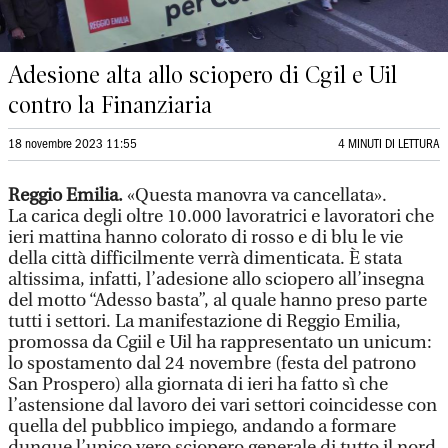
Adesione alta allo sciopero di Cgil e Uil
contro la Finanziaria
18 novembre 2023 11:55
4 MINUTI DI LETTURA
Reggio Emilia.
«Questa manovra va cancellata».
La carica degli oltre 10.000 lavoratrici e lavoratori che
ieri mattina hanno colorato di rosso e di blu le vie
della città difficilmente verrà dimenticata. È stata
altissima, infatti, l’adesione allo sciopero all’insegna
del motto “Adesso basta”, al quale hanno preso parte
tutti i settori. La manifestazione di Reggio Emilia,
promossa da Cgiil e Uil ha rappresentato un unicum:
lo spostamento dal 24 novembre (festa del patrono
San Prospero) alla giornata di ieri ha fatto sì che
l’astensione dal lavoro dei vari settori coincidesse con
quella del pubblico impiego, andando a formare
dunque l’unico vero sciopero generale di tutto il nord