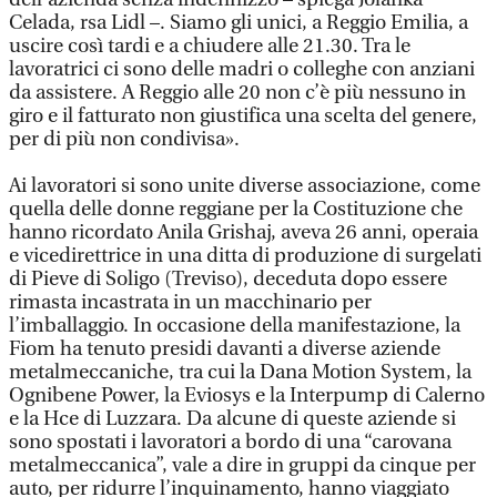
Celada, rsa Lidl –. Siamo gli unici, a Reggio Emilia, a
uscire così tardi e a chiudere alle 21.30. Tra le
lavoratrici ci sono delle madri o colleghe con anziani
da assistere. A Reggio alle 20 non c’è più nessuno in
giro e il fatturato non giustifica una scelta del genere,
per di più non condivisa».
Ai lavoratori si sono unite diverse associazione, come
quella delle donne reggiane per la Costituzione che
hanno ricordato Anila Grishaj, aveva 26 anni, operaia
e vicedirettrice in una ditta di produzione di surgelati
di Pieve di Soligo (Treviso), deceduta dopo essere
rimasta incastrata in un macchinario per
l’imballaggio. In occasione della manifestazione, la
Fiom ha tenuto presidi davanti a diverse aziende
metalmeccaniche, tra cui la Dana Motion System, la
Ognibene Power, la Eviosys e la Interpump di Calerno
e la Hce di Luzzara. Da alcune di queste aziende si
sono spostati i lavoratori a bordo di una “carovana
metalmeccanica”, vale a dire in gruppi da cinque per
auto, per ridurre l’inquinamento, hanno viaggiato