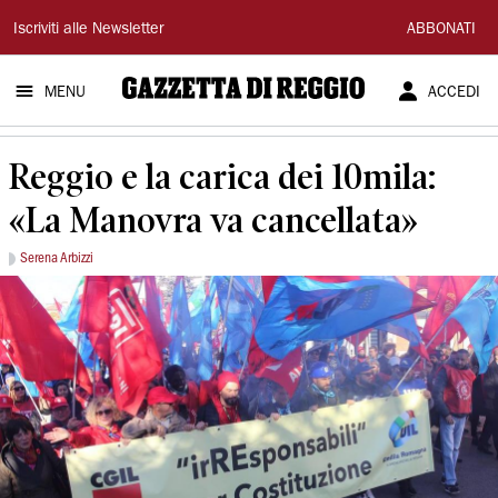
Gazzetta
Iscriviti alle Newsletter
ABBONATI
di
MENU
ACCEDI
Reggio
Reggio e la carica dei 10mila:
«La Manovra va cancellata»
Serena Arbizzi