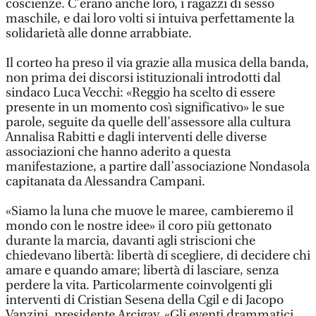
coscienze. C’erano anche loro, i ragazzi di sesso
maschile, e dai loro volti si intuiva perfettamente la
solidarietà alle donne arrabbiate.
Il corteo ha preso il via grazie alla musica della banda,
non prima dei discorsi istituzionali introdotti dal
sindaco Luca Vecchi: «Reggio ha scelto di essere
presente in un momento così significativo» le sue
parole, seguite da quelle dell’assessore alla cultura
Annalisa Rabitti e dagli interventi delle diverse
associazioni che hanno aderito a questa
manifestazione, a partire dall’associazione Nondasola
capitanata da Alessandra Campani.
«Siamo la luna che muove le maree, cambieremo il
mondo con le nostre idee» il coro più gettonato
durante la marcia, davanti agli striscioni che
chiedevano libertà: libertà di scegliere, di decidere chi
amare e quando amare; libertà di lasciare, senza
perdere la vita. Particolarmente coinvolgenti gli
interventi di Cristian Sesena della Cgil e di Jacopo
Vanzini, presidente Arcigay. «Gli eventi drammatici