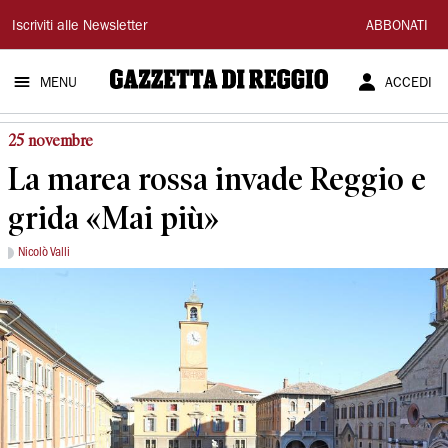
Gazzetta
Iscriviti alle Newsletter
ABBONATI
di
MENU
ACCEDI
Reggio
25 novembre
La marea rossa invade Reggio e
grida «Mai più»
Nicolò Valli