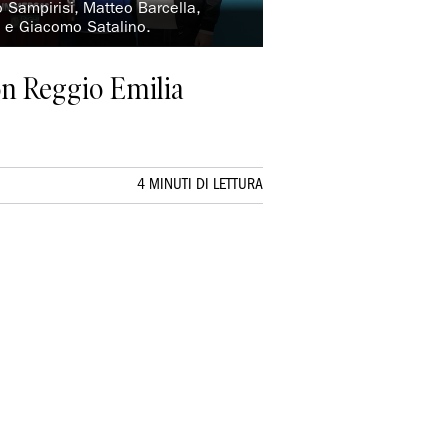
o Sampirisi, Matteo Barcella,
i e Giacomo Satalino.
on Reggio Emilia
4 MINUTI DI LETTURA