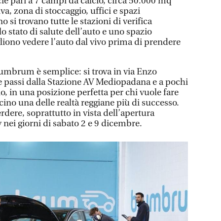
ie pari a 7 campi da calcio, circa 50.000 mq
va, zona di stoccaggio, uffici e spazi
 si trovano tutte le stazioni di verifica
lo stato di salute dell’auto e uno spazio
gliono vedere l’auto dal vivo prima di prendere
umbrum è semplice: si trova in via Enzo
ue passi dalla Stazione AV Mediopadana e a pochi
o, in una posizione perfetta per chi vuole fare
cino una delle realtà reggiane più di successo.
dere, soprattutto in vista dell’apertura
y nei giorni di sabato 2 e 9 dicembre.