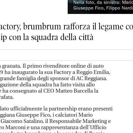
◗
Nella foto, da sinistra: Mari
Giuseppe Fico, Filippo Nard
Factory, brumbrum rafforza il legame c
p con la squadra della città
n granata. Il primo rivenditore online di auto
019 ha inaugurato la sua Factory a Reggio Emilia,
a grande famiglia degli sponsor di AC Reggiana.
gazione della squadra ha fatto visita allo
ha consegnato al CEO Matteo Barcella la
afata.
lato ufficialmente la partnership erano presenti
ggiana Giuseppe Fico, i calciatori Mario
e Giacomo Satalino, il Responsabile Marketing e
 Marconi e una rappresentanza dell'Ufficio