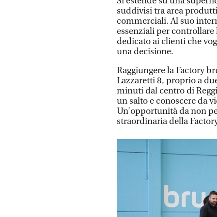
Si estende su una superfic
suddivisi tra area produtti
commerciali. Al suo interno
essenziali per controllare 
dedicato ai clienti che vo
una decisione.
Raggiungere la Factory br
Lazzaretti 8, proprio a d
minuti dal centro di Reggi
un salto e conoscere da vi
Un’opportunità da non per
straordinaria della Factor