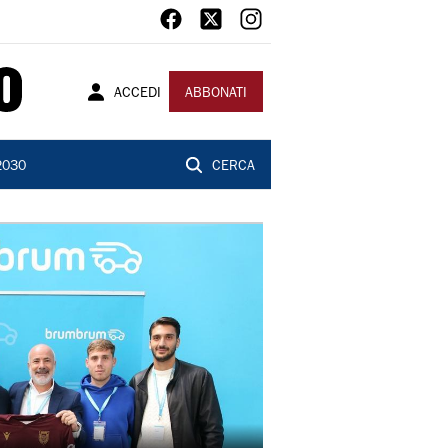
ACCEDI
ABBONATI
2030
CERCA