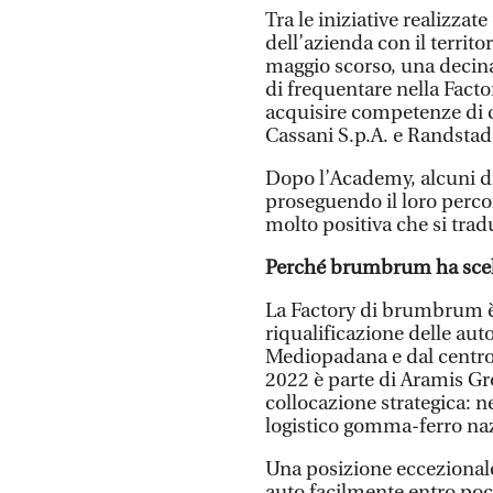
Tra le iniziative realizz
dell’azienda con il territor
maggio scorso, una decina
di frequentare nella Fact
acquisire competenze di c
Cassani S.p.A. e Randstad
Dopo l’Academy, alcuni di 
proseguendo il loro perco
molto positiva che si trad
Perché brumbrum ha scel
La Factory di brumbrum è 
riqualificazione delle aut
Mediopadana e dal centro 
2022 è parte di Aramis Grou
collocazione strategica: ne
logistico gomma-ferro na
Una posizione eccezionale
auto facilmente entro pochi