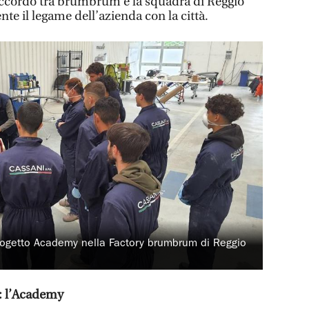
ccordo tra brumbrum e la squadra di Reggio
nte il legame dell’azienda con la città.
 progetto Academy nella Factory brumbrum di Reggio
io: l’Academy