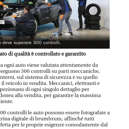
 deve superare 300 controlli.
ato di qualità è controllato e garantito
ia ogni auto viene valutata attentamente da
 eseguono 300 controlli su parti meccaniche,
interni, sul sistema di sicurezza e su quello
il veicolo in vendita. Meccanici, elettrauti e
ispezionano di ogni singolo dettaglio per
 idonea alla vendita, per garantire la massima
iente.
0 controlli le auto possono essere fotografate a
trina digitale di brumbrum, affinché tutti
rfetta per le proprie esigenze comodamente dal