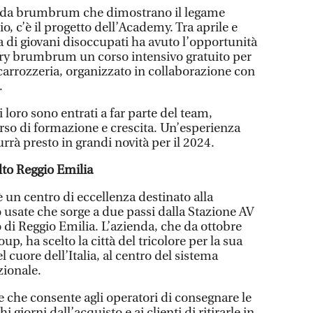
ate da brumbrum che dimostrano il legame
io, c’è il progetto dell’Academy. Tra aprile e
 di giovani disoccupati ha avuto l’opportunità
ory brumbrum un corso intensivo gratuito per
arrozzeria, organizzato in collaborazione con
.
loro sono entrati a far parte del team,
rso di formazione e crescita. Un’esperienza
urrà presto in grandi novità per il 2024.
to Reggio Emilia
un centro di eccellenza destinato alla
o usate che sorge a due passi dalla Stazione AV
di Reggio Emilia. L’azienda, che da ottobre
p, ha scelto la città del tricolore per la sua
l cuore dell’Italia, al centro del sistema
zionale.
 che consente agli operatori di consegnare le
 giorni dall’acquisto e ai clienti di ritirarle in