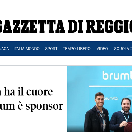
NACA
ITALIA MONDO
SPORT
TEMPO LIBERO
VIDEO
SCUOLA 
à ha il cuore
rum è sponsor