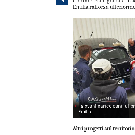
Commerciale granata. L’a
Emilia rafforza ulteriorme
◗
I giovani partecipanti al
Emilia.
Altri progetti sul territor