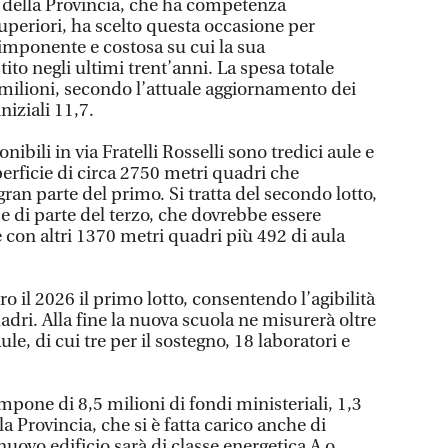
 della Provincia, che ha competenza
 superiori, ha scelto questa occasione per
 imponente e costosa su cui la sua
to negli ultimi trent’anni. La spesa totale
 milioni, secondo l’attuale aggiornamento dei
iniziali 11,7.
onibili in via Fratelli Rosselli sono tredici aule e
perficie di circa 2750 metri quadri che
gran parte del primo. Si tratta del secondo lotto,
e di parte del terzo, che dovrebbe essere
con altri 1370 metri quadri più 492 di aula
o il 2026 il primo lotto, consentendo l’agibilità
adri. Alla fine la nuova scuola ne misurerà oltre
ule, di cui tre per il sostegno, 18 laboratori e
mpone di 8,5 milioni di fondi ministeriali, 1,3
la Provincia, che si è fatta carico anche di
nuovo edificio sarà di classe energetica A o