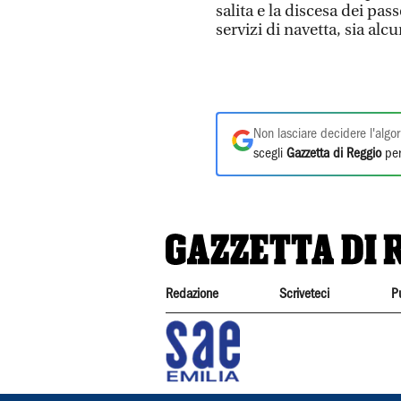
salita e la discesa dei pas
servizi di navetta, sia alc
Non lasciare decidere l'algor
scegli
Gazzetta di Reggio
per
Redazione
Scriveteci
P