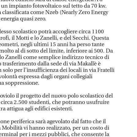
un impianto fotovoltaico sul tetto da 70 kw.
a classificata come Nzeb (Nearly Zero Energy
 energia quasi zero.
lesso scolastico potrà accogliere circa 1100
trofi, il Motti e lo Zanelli, e del Secchi. Questa
ometri, negli ultimi 15 anni ha perso tante
molto al di sotto del limite, inferiore ai 500. Da
lo Zanelli come semplice indirizzo tecnico di
o trasferimento dalla sede di via Makallè è
solo per l’insufficienza dei locali in via Fratelli
volontà espressa dagli organi collegiali
sua soppressione.
violo il progetto del nuovo polo scolastico del
di circa 2.500 studenti, che potranno usufruire
 attigua agli edifici esistenti.
ione periferica sarà agevolato dal fatto che il
Mobilità vi hanno realizzato, per un costo di
rminal per i mezzi pubblici, che consente la