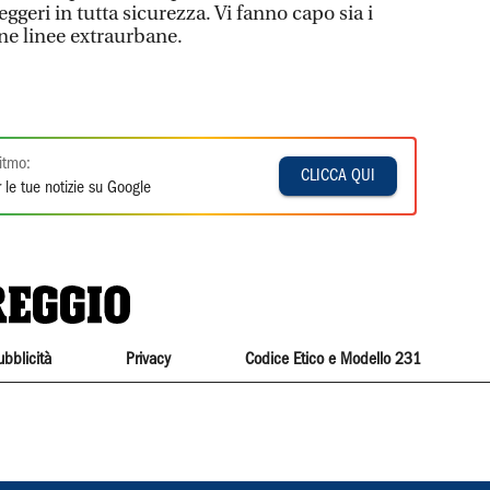
seggeri in tutta sicurezza. Vi fanno capo sia i
une linee extraurbane.
itmo:
CLICCA QUI
 le tue notizie su Google
ubblicità
Privacy
Codice Etico e Modello 231