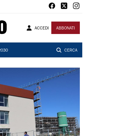
ACCEDI
ABBONATI
2030
CERCA