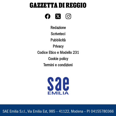
Redazione
Scriveteci
Pubblicità
Privacy
Codice Etico e Modello 231
Cookie policy
Termini e condizioni
SAE Emilia S.r.l., Via Emilia Est, 985 – 41122, Modena – PI 04155780366