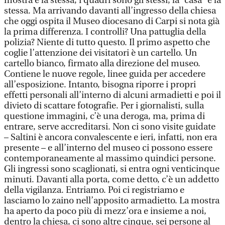
mostra è la stessa, i quadri sono gli stessi, la “casa” è la
stessa. Ma arrivando davanti all’ingresso della chiesa
che oggi ospita il Museo diocesano di Carpi si nota già
la prima differenza. I controlli? Una pattuglia della
polizia? Niente di tutto questo. Il primo aspetto che
coglie l’attenzione dei visitatori è un cartello. Un
cartello bianco, firmato alla direzione del museo.
Contiene le nuove regole, linee guida per accedere
all’esposizione. Intanto, bisogna riporre i propri
effetti personali all’interno di alcuni armadietti e poi il
divieto di scattare fotografie. Per i giornalisti, sulla
questione immagini, c’è una deroga, ma, prima di
entrare, serve accreditarsi. Non ci sono visite guidate
– Saltini è ancora convalescente e ieri, infatti, non era
presente – e all’interno del museo ci possono essere
contemporaneamente al massimo quindici persone.
Gli ingressi sono scaglionati, si entra ogni venticinque
minuti. Davanti alla porta, come detto, c’è un addetto
della vigilanza. Entriamo. Poi ci registriamo e
lasciamo lo zaino nell’apposito armadietto. La mostra
ha aperto da poco più di mezz’ora e insieme a noi,
dentro la chiesa, ci sono altre cinque, sei persone al