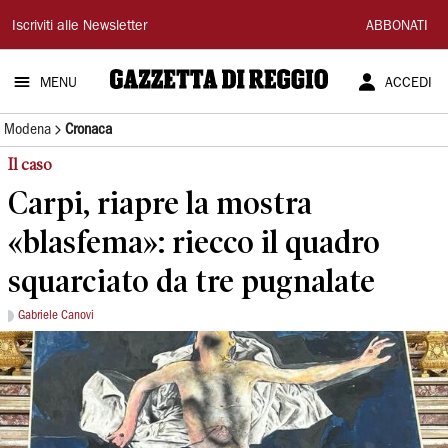
Gazzetta
Iscriviti alle Newsletter
ABBONATI
di
MENU
ACCEDI
Reggio
Modena
Cronaca
Il caso
Carpi, riapre la mostra
«blasfema»: riecco il quadro
squarciato da tre pugnalate
Gabriele Canovi