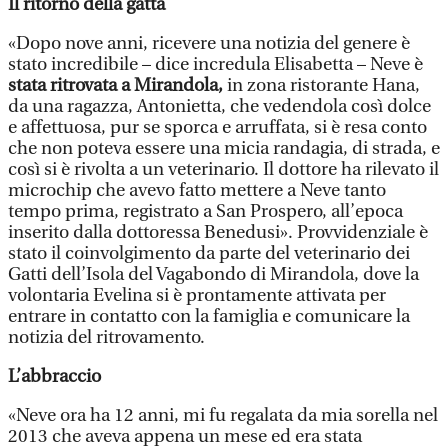
Il ritorno della gatta
«Dopo nove anni, ricevere una notizia del genere è
stato incredibile – dice incredula Elisabetta – Neve è
stata ritrovata a Mirandola,
in zona ristorante Hana,
da una ragazza, Antonietta, che vedendola così dolce
e affettuosa, pur se sporca e arruffata, si è resa conto
che non poteva essere una micia randagia, di strada, e
così si è rivolta a un veterinario. Il dottore ha rilevato il
microchip che avevo fatto mettere a Neve tanto
tempo prima, registrato a San Prospero, all’epoca
inserito dalla dottoressa Benedusi». Provvidenziale è
stato il coinvolgimento da parte del veterinario dei
Gatti dell’Isola del Vagabondo di Mirandola, dove la
volontaria Evelina si è prontamente attivata per
entrare in contatto con la famiglia e comunicare la
notizia del ritrovamento.
L’abbraccio
«Neve ora ha 12 anni, mi fu regalata da mia sorella nel
2013 che aveva appena un mese ed era stata