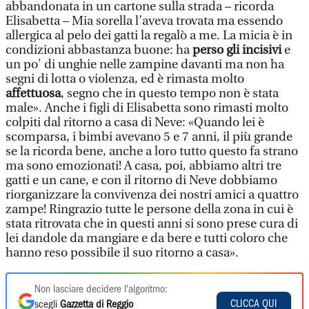
abbandonata in un cartone sulla strada – ricorda
Elisabetta – Mia sorella l’aveva trovata ma essendo
allergica al pelo dei gatti la regalò a me. La micia è in
condizioni abbastanza buone: ha
perso gli incisivi
e
un po' di unghie nelle zampine davanti ma non ha
segni di lotta o violenza, ed è rimasta molto
affettuosa
, segno che in questo tempo non è stata
male». Anche i figli di Elisabetta sono rimasti molto
colpiti dal ritorno a casa di Neve: «Quando lei è
scomparsa, i bimbi avevano 5 e 7 anni, il più grande
se la ricorda bene, anche a loro tutto questo fa strano
ma sono emozionati! A casa, poi, abbiamo altri tre
gatti e un cane, e con il ritorno di Neve dobbiamo
riorganizzare la convivenza dei nostri amici a quattro
zampe! Ringrazio tutte le persone della zona in cui è
stata ritrovata che in questi anni si sono prese cura di
lei dandole da mangiare e da bere e tutti coloro che
hanno reso possibile il suo ritorno a casa».
Non lasciare decidere l'algoritmo:
CLICCA QUI
scegli
Gazzetta di Reggio