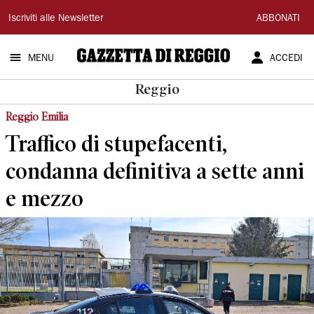
Gazzetta
Iscriviti alle Newsletter
ABBONATI
di
MENU
ACCEDI
Reggio
Reggio
Reggio Emilia
Traffico di stupefacenti,
condanna definitiva a sette anni
e mezzo