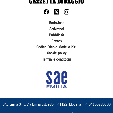
Redazione
Scriveteci
Pubblicità
Privacy
Codice Etico e Modello 231
Cookie policy
Termini e condizioni
SAE Emilia S.r.l., Via Emilia Est, 985 – 41122, Modena – PI 04155780366