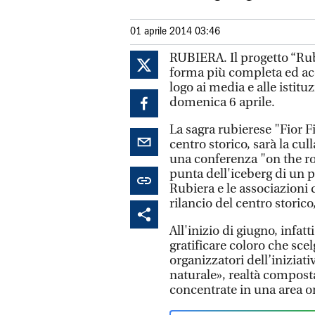
01 aprile 2014 03:46
RUBIERA. Il progetto “Rubi
forma più completa ed acca
logo ai media e alle istitu
domenica 6 aprile.
La sagra rubierese "Fior F
centro storico, sarà la cul
una conferenza "on the roa
punta dell'iceberg di un 
Rubiera e le associazioni d
rilancio del centro storic
All'inizio di giugno, infat
gratificare coloro che sce
organizzatori dell’inizia
naturale», realtà composta
concentrate in una area 