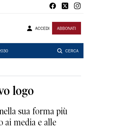
ACCEDI
ABBONATI
2030
CERCA
ovo logo
 nella sua forma più
o ai media e alle