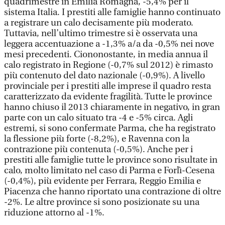
quadrimestre in Emilia Romagna, -5,4% per il
sistema Italia. I prestiti alle famiglie hanno continuato
a registrare un calo decisamente più moderato.
Tuttavia, nell’ultimo trimestre si è osservata una
leggera accentuazione a -1,3% a/a da -0,5% nei nove
mesi precedenti. Ciononostante, in media annua il
calo registrato in Regione (-0,7% sul 2012) è rimasto
più contenuto del dato nazionale (-0,9%). A livello
provinciale per i prestiti alle imprese il quadro resta
caratterizzato da evidente fragilità. Tutte le province
hanno chiuso il 2013 chiaramente in negativo, in gran
parte con un calo situato tra -4 e -5% circa. Agli
estremi, si sono confermate Parma, che ha registrato
la flessione più forte (-8,2%), e Ravenna con la
contrazione più contenuta (-0,5%). Anche per i
prestiti alle famiglie tutte le province sono risultate in
calo, molto limitato nel caso di Parma e Forlì-Cesena
(-0,4%), più evidente per Ferrara, Reggio Emilia e
Piacenza che hanno riportato una contrazione di oltre
-2%. Le altre province si sono posizionate su una
riduzione attorno al -1%.