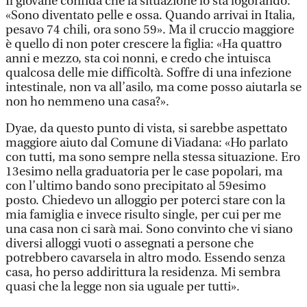
Il giovane confida che la situazione lo sta logorando:
«Sono diventato pelle e ossa. Quando arrivai in Italia,
pesavo 74 chili, ora sono 59». Ma il cruccio maggiore
è quello di non poter crescere la figlia: «Ha quattro
anni e mezzo, sta coi nonni, e credo che intuisca
qualcosa delle mie difficoltà. Soffre di una infezione
intestinale, non va all’asilo, ma come posso aiutarla se
non ho nemmeno una casa?».
Dyae, da questo punto di vista, si sarebbe aspettato
maggiore aiuto dal Comune di Viadana: «Ho parlato
con tutti, ma sono sempre nella stessa situazione. Ero
13esimo nella graduatoria per le case popolari, ma
con l’ultimo bando sono precipitato al 59esimo
posto. Chiedevo un alloggio per poterci stare con la
mia famiglia e invece risulto single, per cui per me
una casa non ci sarà mai. Sono convinto che vi siano
diversi alloggi vuoti o assegnati a persone che
potrebbero cavarsela in altro modo. Essendo senza
casa, ho perso addirittura la residenza. Mi sembra
quasi che la legge non sia uguale per tutti».