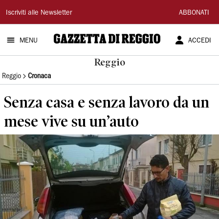
Gazzetta
Iscriviti alle Newsletter
ABBONATI
di
MENU
ACCEDI
Reggio
Reggio
Reggio
Cronaca
Senza casa e senza lavoro da un
mese vive su un’auto