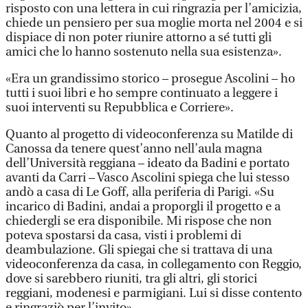
risposto con una lettera in cui ringrazia per l’amicizia,
chiede un pensiero per sua moglie morta nel 2004 e si
dispiace di non poter riunire attorno a sé tutti gli
amici che lo hanno sostenuto nella sua esistenza».
«Era un grandissimo storico – prosegue Ascolini – ho
tutti i suoi libri e ho sempre continuato a leggere i
suoi interventi su Repubblica e Corriere».
Quanto al progetto di videoconferenza su Matilde di
Canossa da tenere quest’anno nell’aula magna
dell’Università reggiana – ideato da Badini e portato
avanti da Carri – Vasco Ascolini spiega che lui stesso
andò a casa di Le Goff, alla periferia di Parigi. «Su
incarico di Badini, andai a proporgli il progetto e a
chiedergli se era disponibile. Mi rispose che non
poteva spostarsi da casa, visti i problemi di
deambulazione. Gli spiegai che si trattava di una
videoconferenza da casa, in collegamento con Reggio,
dove si sarebbero riuniti, tra gli altri, gli storici
reggiani, modenesi e parmigiani. Lui si disse contento
e ringraziò per l’invito».