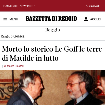
Gazzetta
Iscriviti alle Newsletter
ABBONATI
di
MENU
ACCEDI
Reggio
Reggio
Reggio
Cronaca
Morto lo storico Le Goff le terre
di Matilde in lutto
di Mauro Grasselli