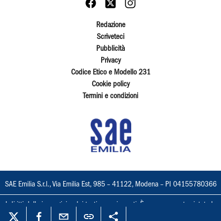
Redazione
Scriveteci
Pubblicità
Privacy
Codice Etico e Modello 231
Cookie policy
Termini e condizioni
SAE Emilia S.r.l., Via Emilia Est, 985 – 41122, Modena – PI 04155780366
I diritti delle immagini e dei testi sono riservati. È espressamente vietata la
loro riproduzione con qualsiasi mezzo e l'adattamento totale o parziale.