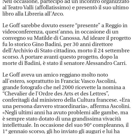
Nell’occasione, partecipò ad un incontro organizzato
al Teatro Valli (affollatissimo) e presentò il suo ultimo
libro alla Libreria all’Arco.
Le Goff sarebbe dovuto essere “presente” a Reggio in
videoconferenza, quest’anno, in occasione di un
convegno su Matilde di Canossa. Ad ideare il progetto
fu lo storico Gino Badini, per 30 anni direttore
dell'Archivio di Stato cittadino, morto il 24 settembre
scorso. A portare avanti questo progetto, dopo la
morte di Badini, è stato il senatore Alessandro Carri.
Le Goff aveva un amico reggiano molto noto
all’estero, soprattutto in Francia: Vasco Ascolini,
grande fotografo che nel 2000 ricevette la nomina a
“Chevalier de l'Ordre des Arts et des Lettres”,
conferitagli dal ministero della Cultura francese. «Era
una persona davvero straordinaria», afferma Ascolini.
«Negli ultimi anni ha avuto problemi alle gambe, ma
è sempre stato dotato di una grandissima vivacità
intellettuale. In occasione del suo 90° compleanno, il
1° gennaio scorso, gli ho inviato gli auguri e lui ha