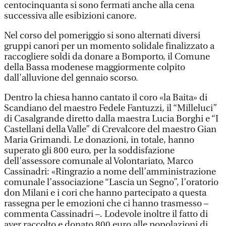
centocinquanta si sono fermati anche alla cena
successiva alle esibizioni canore.
Nel corso del pomeriggio si sono alternati diversi
gruppi canori per un momento solidale finalizzato a
raccogliere soldi da donare a Bomporto, il Comune
della Bassa modenese maggiormente colpito
dall'alluvione del gennaio scorso.
Dentro la chiesa hanno cantato il coro «la Baita» di
Scandiano del maestro Fedele Fantuzzi, il “Milleluci”
di Casalgrande diretto dalla maestra Lucia Borghi e “I
Castellani della Valle” di Crevalcore del maestro Gian
Maria Grimandi. Le donazioni, in totale, hanno
superato gli 800 euro, per la soddisfazione
dell'assessore comunale al Volontariato, Marco
Cassinadri: «Ringrazio a nome dell’amministrazione
comunale l’associazione “Lascia un Segno”, l’oratorio
don Milani e i cori che hanno partecipato a questa
rassegna per le emozioni che ci hanno trasmesso –
commenta Cassinadri –. Lodevole inoltre il fatto di
aver raccolto e donato 800 euro alle popolazioni di