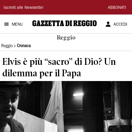
Gazzetta
Iscriviti alle Newsletter
ABBONATI
di
MENU
ACCEDI
Reggio
Reggio
Reggio
Cronaca
Elvis è più “sacro” di Dio? Un
dilemma per il Papa