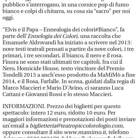
pubblico s’interrogano, in una cornice pop di fumo
bianco e colpi di chitarra, su cosa sia “sacro” per noi
oggi.
“Elvis e il Papa – Ennealogia dei colori#Bianco”, fa
parte dell’
Ennelogia dei Colori,
una raccolta che
Emanuele Aldrovandi ha iniziato a scrivere nel 2013:
nove testi teatrali pensati a partire da nove colori, i tre
primari, i tre secondari, il bianco, il nero e il rosa.
Finora ne sono stati ultimati tre capitoli, fra cui il
Nero, Homicide House, testo vincitore del Premio
Tondelli 2013 a anch’esso prodotto da MaMiMò a fine
2014, e il Rosa, Farfalle. In scena, guidati dalla regia di
Marco Maccieri e Mario D’Avino, ci saranno Luca
Cattani e Giovanni Rossi e lo stesso Maccieri.
INFORMAZIONI. Prezzo dei biglietti per questo
spettacolo: intero 12 euro, ridotto 10 euro. Per
maggiori informazioni e prenotazioni dei posti inviare
un’email a
biglietteria@teatropiccolorologio.com,
oppure consultare il sito
www.mamimo.it
, telefono