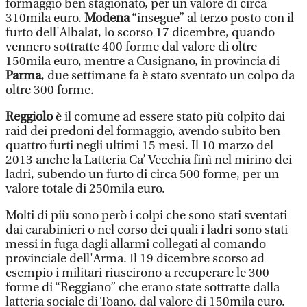
formaggio ben stagionato, per un valore di circa
310mila euro.
Modena
“insegue” al terzo posto con il
furto dell'Albalat, lo scorso 17 dicembre, quando
vennero sottratte 400 forme dal valore di oltre
150mila euro, mentre a Cusignano, in provincia di
Parma
, due settimane fa è stato sventato un colpo da
oltre 300 forme.
Reggiolo
è il comune ad essere stato più colpito dai
raid dei predoni del formaggio, avendo subito ben
quattro furti negli ultimi 15 mesi. Il 10 marzo del
2013 anche la Latteria Ca’ Vecchia finì nel mirino dei
ladri, subendo un furto di circa 500 forme, per un
valore totale di 250mila euro.
Molti di più sono però i colpi che sono stati sventati
dai carabinieri o nel corso dei quali i ladri sono stati
messi in fuga dagli allarmi collegati al comando
provinciale dell'Arma. Il 19 dicembre scorso ad
esempio i militari riuscirono a recuperare le 300
forme di “Reggiano” che erano state sottratte dalla
latteria sociale di Toano, dal valore di 150mila euro.