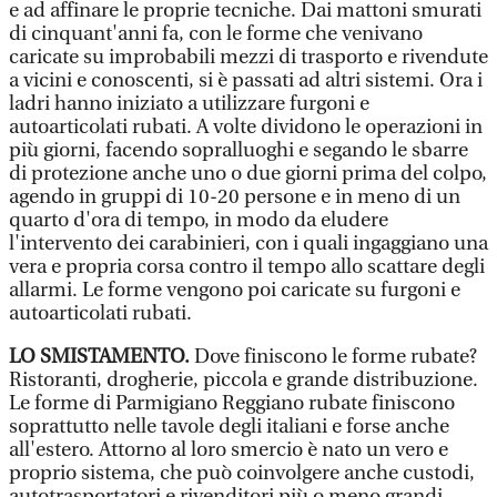
e ad affinare le proprie tecniche. Dai mattoni smurati
di cinquant'anni fa, con le forme che venivano
caricate su improbabili mezzi di trasporto e rivendute
a vicini e conoscenti, si è passati ad altri sistemi. Ora i
ladri hanno iniziato a utilizzare furgoni e
autoarticolati rubati. A volte dividono le operazioni in
più giorni, facendo sopralluoghi e segando le sbarre
di protezione anche uno o due giorni prima del colpo,
agendo in gruppi di 10-20 persone e in meno di un
quarto d'ora di tempo, in modo da eludere
l'intervento dei carabinieri, con i quali ingaggiano una
vera e propria corsa contro il tempo allo scattare degli
allarmi. Le forme vengono poi caricate su furgoni e
autoarticolati rubati.
LO SMISTAMENTO.
Dove finiscono le forme rubate?
Ristoranti, drogherie, piccola e grande distribuzione.
Le forme di Parmigiano Reggiano rubate finiscono
soprattutto nelle tavole degli italiani e forse anche
all'estero. Attorno al loro smercio è nato un vero e
proprio sistema, che può coinvolgere anche custodi,
autotrasportatori e rivenditori più o meno grandi.