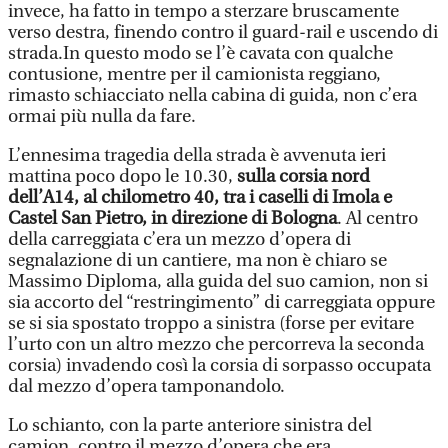
invece, ha fatto in tempo a sterzare bruscamente
verso destra, finendo contro il guard-rail e uscendo di
strada.In questo modo se l’è cavata con qualche
contusione, mentre per il camionista reggiano,
rimasto schiacciato nella cabina di guida, non c’era
ormai più nulla da fare.
L’ennesima tragedia della strada è avvenuta ieri
mattina poco dopo le 10.30,
sulla corsia nord
dell’A14, al chilometro 40, tra i caselli di Imola e
Castel San Pietro, in direzione di Bologna
. Al centro
della carreggiata c’era un mezzo d’opera di
segnalazione di un cantiere, ma non è chiaro se
Massimo Diploma, alla guida del suo camion, non si
sia accorto del “restringimento” di carreggiata oppure
se si sia spostato troppo a sinistra (forse per evitare
l’urto con un altro mezzo che percorreva la seconda
corsia) invadendo così la corsia di sorpasso occupata
dal mezzo d’opera tamponandolo.
Lo schianto, con la parte anteriore sinistra del
camion, contro il mezzo d’opera che era