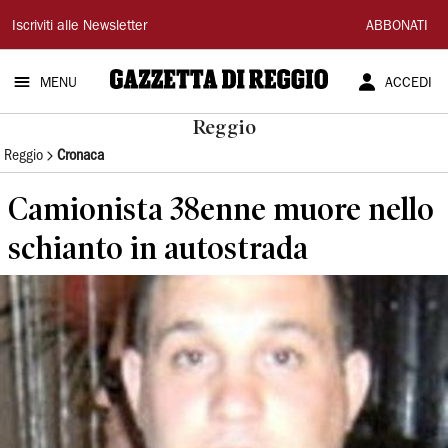
Gazzetta
Iscriviti alle Newsletter
ABBONATI
di
MENU
ACCEDI
Reggio
Reggio
Reggio
Cronaca
Camionista 38enne muore nello
schianto in autostrada