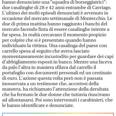
hanno denunciato una “squadra di borseggiatrici”:
due casalinghe di 28 e 42 anni entrambe di Cavriago.
L'ultimo dei molti episodi denunciati è avvenuto in
occasione del mercato settimanale di Montecchio. Le
due di prima mattina hanno raggiunto i banchi del
mercato facendo finta di essere casalinghe intente a
far spesa. In realtà cercavano il momento propizio
per colpire che si è presentato quando hanno
individuato la vittima. Una casalinga del paese con
carrello spesa al seguito che aveva lasciato
momentaneamente incustodito per guardare dei capi
d’abbigliamento esposti in banco. Mentre una faceva
da palo l’altra in maniera sfilava dal carrello il
portafoglio con documenti personali ed un centinaio
di euro. L'azione questa volta però non è passata
inosservata a un testimone che, accortosi della
manovra, ha richiamato l’attenzione della derubata
che ha fermato le due donne che tuttavia riuscivano
ad allontanarsi. Poi sono intervenuti i carabinieri, che
le hanno identificate e denunciate.