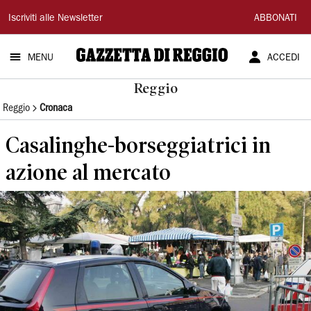
Gazzetta
Iscriviti alle Newsletter
ABBONATI
di
MENU
ACCEDI
Reggio
Reggio
Reggio
Cronaca
Casalinghe-borseggiatrici in
azione al mercato