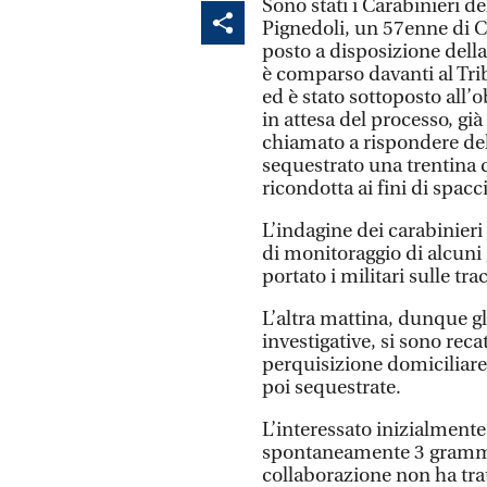
Sono stati i Carabinieri d
Pignedoli, un 57enne di C
posto a disposizione dell
è comparso davanti al Trib
ed è stato sottoposto all’o
in attesa del processo, gi
chiamato a rispondere dell
sequestrato una trentina 
ricondotta ai fini di spacc
L’indagine dei carabinieri 
di monitoraggio di alcuni
portato i militari sulle t
L’altra mattina, dunque gl
investigative, si sono reca
perquisizione domiciliare
poi sequestrate.
L’interessato inizialment
spontaneamente 3 grammi d
collaborazione non ha trat