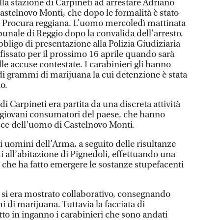
ella stazione di Carpineti ad arrestare Adriano
astelnovo Monti, che dopo le formalità è stato
a Procura reggiana. L’uomo mercoledì mattinata
unale di Reggio dopo la convalida dell’arresto,
bbligo di presentazione alla Polizia Giudiziaria
à fissato per il prossimo 16 aprile quando sarà
e accuse contestate. I carabinieri gli hanno
di grammi di marijuana la cui detenzione è stata
io.
di Carpineti era partita da una discreta attività
 giovani consumatori del paese, che hanno
racce dell’uomo di Castelnovo Monti.
i uomini dell’Arma, a seguito delle risultanze
ti all’abitazione di Pignedoli, effettuando una
 che ha fatto emergere le sostanze stupefacenti
e si era mostrato collaborativo, consegnando
i marijuana. Tuttavia la facciata di
to in inganno i carabinieri che sono andati