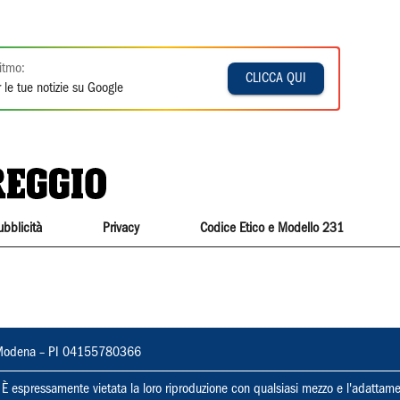
itmo:
CLICCA QUI
 le tue notizie su Google
ubblicità
Privacy
Codice Etico e Modello 231
22, Modena – PI 04155780366
ti. È espressamente vietata la loro riproduzione con qualsiasi mezzo e l'adattame