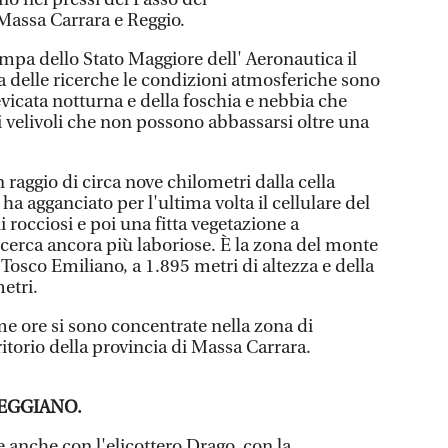
 Massa Carrara e Reggio.
ampa dello Stato Maggiore dell' Aeronautica il
a delle ricerche le condizioni atmosferiche sono
nevicata notturna e della foschia e nebbia che
 velivoli che non possono abbassarsi oltre una
 raggio di circa nove chilometri dalla cella
ha agganciato per l'ultima volta il cellulare del
 rocciosi e poi una fitta vegetazione a
icerca ancora più laboriose. È la zona del monte
osco Emiliano, a 1.895 metri di altezza e della
etri.
me ore si sono concentrate nella zona di
ritorio della provincia di Massa Carrara.
EGGIANO.
ne anche con l'elicottero Drago, con la