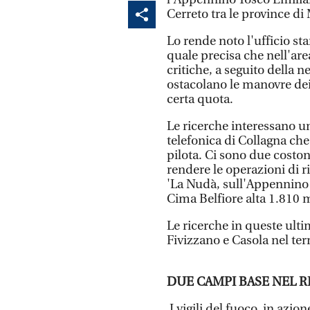
Cerreto tra le province di
Lo rende noto l'ufficio st
quale precisa che nell'are
critiche, a seguito della 
ostacolano le manovre dei
certa quota.
Le ricerche interessano un
telefonica di Collagna che 
pilota. Ci sono due costoni
rendere le operazioni di r
'La Nudà, sull'Appennino T
Cima Belfiore alta 1.810 m
Le ricerche in queste ulti
Fivizzano e Casola nel ter
DUE CAMPI BASE NEL R
I vigili del fuoco, in azio