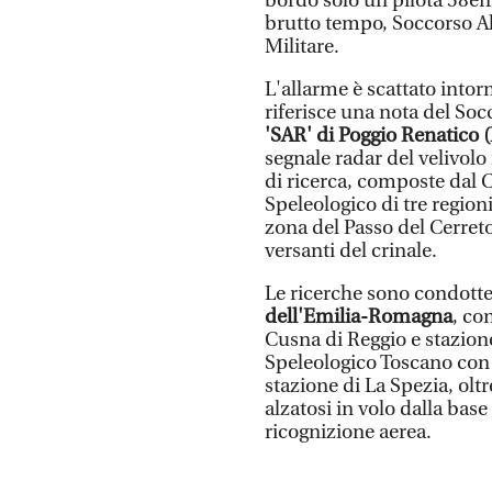
bordo solo un pilota 58en
brutto tempo, Soccorso Alp
Militare.
L'allarme è scattato into
riferisce una nota del So
'SAR' di Poggio Renatico (
segnale radar del velivol
di ricerca, composte dal 
Speleologico di tre regioni
zona del Passo del Cerreto
versanti del crinale.
Le ricerche sono condott
dell'Emilia-Romagna
, co
Cusna di Reggio e stazion
Speleologico Toscano con l
stazione di La Spezia, olt
alzatosi in volo dalla base
ricognizione aerea.