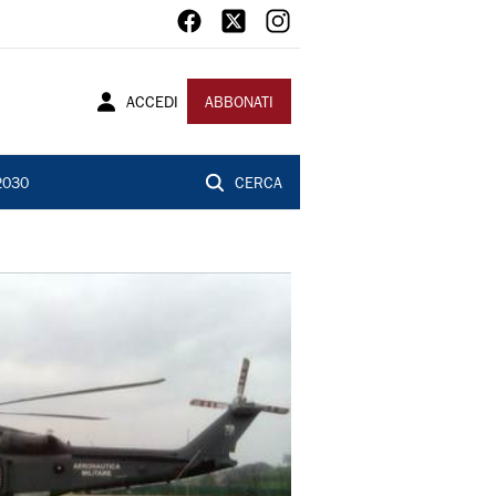
ACCEDI
ABBONATI
2030
CERCA