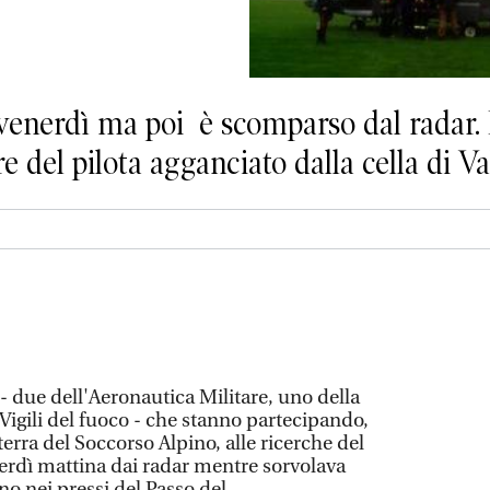
venerdì ma poi è scomparso dal radar.
re del pilota agganciato dalla cella di V
 - due dell'Aeronautica Militare, uno della
Vigili del fuoco - che stanno partecipando,
terra del Soccorso Alpino, alle ricerche del
dì mattina dai radar mentre sorvolava
o nei pressi del Passo del