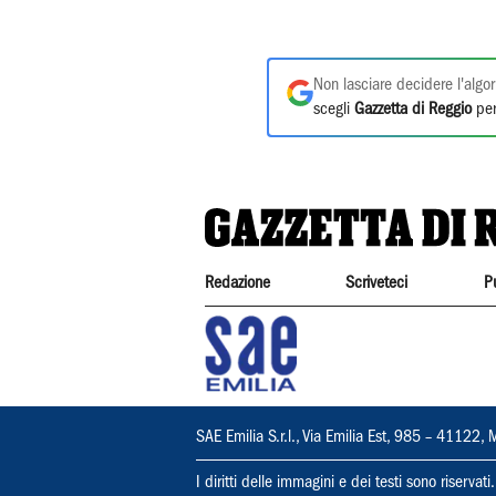
Non lasciare decidere l'algor
scegli
Gazzetta di Reggio
per
Redazione
Scriveteci
P
SAE Emilia S.r.l., Via Emilia Est, 985 – 411
I diritti delle immagini e dei testi sono riserva