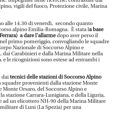
ne. Impegnate nelle ricerche, contrastate dal
ino, vigili del fuoco, Protezione civile, Marina
rno alle 14.30 di venerdì, secondo quanto
ccorso alpino Emilia-Romagna. È stata l
a base
Ferrara) a dare l'allarme
dopo aver perso il
o nel primo pomeriggio, convogliando le squadre
Corpo Nazionale di Soccorso Alpino e
, dai Carabinieri e dalla Marina Militare nella
, e le ricognizioni sono estese ad entrambi i
e dai
tecnici delle stazioni di Soccorso Alpino
n squadre provenienti dalla stazione Monte
e Monte Orsaro, del Soccorso Alpino e
a stazione Carrara-Lunigiana, e della Liguria,
re ad un elicottero NH-90 della Marina Militare
 militare di Luni (La Spezia) per una