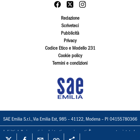
Redazione
Scriveteci
Pubblicità
Privacy
Codice Etico e Modello 231
Cookie policy
Termini e condizioni
SAE Emilia S.r.l., Via Emilia Est, 985 – 41122, Modena – PI 04155780366
I diritti delle immagini e dei testi sono riservati. È espressamente vietata la
loro riproduzione con qualsiasi mezzo e l'adattamento totale o parziale.