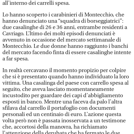
all’interno dei carrelli spesa.
Lo hanno scoperto i carabinieri di Montecchio, che
hanno denunciato una “squadra di borseggiatrici”:
due casalinghe di 26 e 36 anni, entrambe residenti a
Cavriago. L’ltimo dei molti episodi denunciati è
avvenuto in occasione del mercato settimanale di
Montecchio. Le due donne hanno raggiunto i banchi
del mercato facendo finta di essere casalinghe intente
a far spesa.
In realtà cercavano il momento propizio per colpire
che si è presentato quando hanno individuato la loro
vittima. Una casalinga del paese con carrello spesa al
seguito, che aveva lasciato momentaneamente
incustodito per guardare dei capi d’abbigliamento
esposti in banco. Mentre una faceva da palo l’altra
sfilava dal carrello il portafoglio con documenti
personali ed un centinaio di euro. L’azione questa
volta però non è passata inosservata a un testimone
che, accortosi della manovra, ha richiamato
l’attenzione della derubata che ha fermato le due