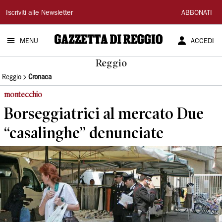
Gazzetta
Iscriviti alle Newsletter
ABBONATI
di
MENU
ACCEDI
Reggio
Reggio
Reggio
Cronaca
montecchio
Borseggiatrici al mercato Due
“casalinghe” denunciate